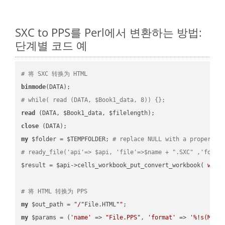
SXC to PPS를 Perl에서 변환하는 방법:
단계별 코드 예
# 将 SXC 转换为 HTML
binmode
# while( read (DATA, $Book1_data, 8)) {};
read
close
my
 $folder = $TEMPFOLDER; 
# replace NULL with a proper va
# ready_file('api'=> $api, 'file'=>$name + ".SXC" ,'folde
$result = $api->cells_workbook_put_convert_workbook( 
work
# 将 HTML 转换为 PPS
my
 $out_path = 
"/"
File.HTML
""
my
 $params = (
'name'
 => 
"File.PPS"
, 
'format'
 => 
'%!s(MISS