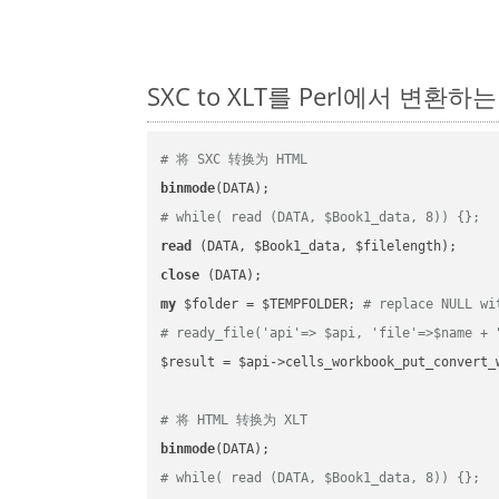
SXC to XLT를 Perl에서 변환
# 将 SXC 转换为 HTML
binmode
# while( read (DATA, $Book1_data, 8)) {};
read
close
my
 $folder = $TEMPFOLDER; 
# replace NULL wi
# ready_file('api'=> $api, 'file'=>$name + 
$result = $api->cells_workbook_put_convert_
# 将 HTML 转换为 XLT
binmode
# while( read (DATA, $Book1_data, 8)) {};