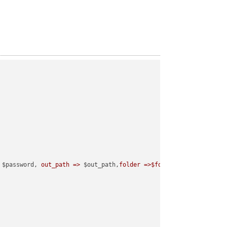
 $password, 
out_path =>
 $out_path,
folder =>$folder
);
