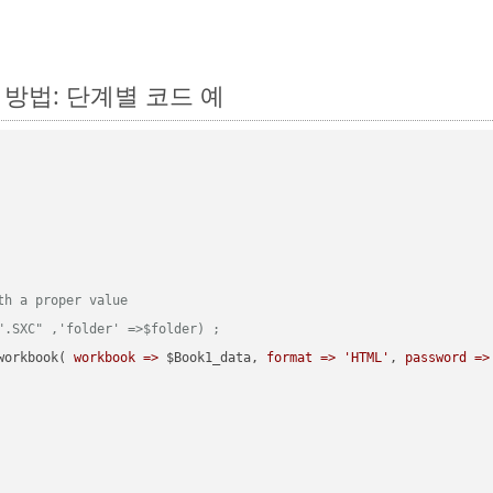
하는 방법: 단계별 코드 예
th a proper value
".SXC" ,'folder' =>$folder) ;  
workbook( 
workbook =>
 $Book1_data, 
format =>
'HTML'
, 
password =>