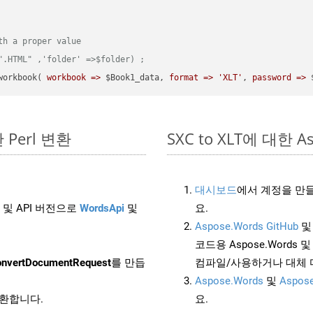
th a proper value
".HTML" ,'folder' =>$folder) ;  
workbook( 
workbook =>
 $Book1_data, 
format =>
'XLT'
, 
password =>
 
한 Perl 변환
SXC to XLT에 대한 As
대시보드
에서 계정을 만들
 및 API 버전으로
WordsApi
및
요.
Aspose.Words GitHub
코드용 Aspose.Words 및 
nvertDocumentRequest
를 만듭
컴파일/사용하거나 대체
Aspose.Words
및
Aspose
변환합니다.
요.