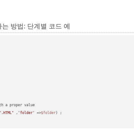
환하는 방법: 단계별 코드 예
".HTML"
 ,
'folder'
 =>
$folder
) ;