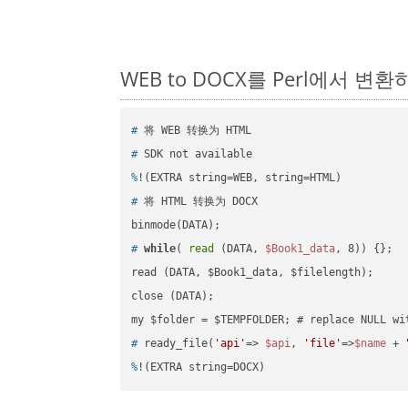
WEB to DOCX를 Perl에서 변
#
 将 WEB 转换为 HTML
#
 SDK not available
%
!(EXTRA string=WEB, string=HTML)
#
 将 HTML 转换为 DOCX
#
while
( 
read
 (DATA, 
$Book1_data
, 8)) {};
read (DATA, $Book1_data, $filelength);

close (DATA);    

#
 ready_file(
'api'
=> 
$api
, 
'file'
=>
$name
 + 
%
!(EXTRA string=DOCX)