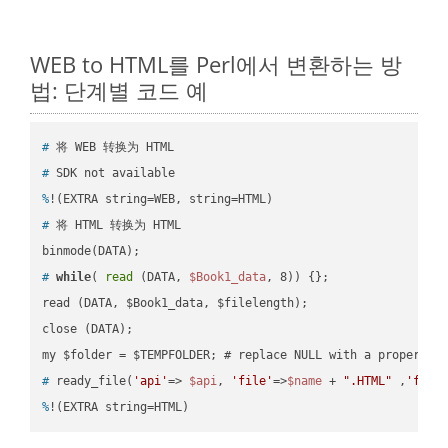
WEB to HTML를 Perl에서 변환하는 방
법: 단계별 코드 예
#
 将 WEB 转换为 HTML
#
 SDK not available
%
!(EXTRA string=WEB, string=HTML)
#
 将 HTML 转换为 HTML
#
while
( 
read
 (DATA, 
$Book1_data
, 8)) {};
read (DATA, $Book1_data, $filelength);

close (DATA);    

#
 ready_file(
'api'
=> 
$api
, 
'file'
=>
$name
 + 
".HTML"
 ,
'fold
%
!(EXTRA string=HTML)