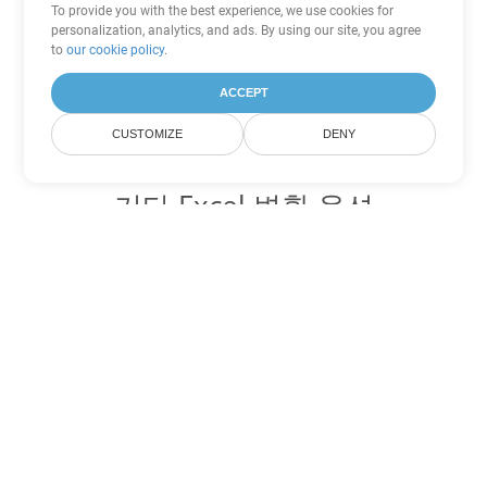
To provide you with the best experience, we use cookies for
personalization, analytics, and ads. By using our site, you agree
to
our cookie policy
.
ACCEPT
CUSTOMIZE
DENY
기타 Excel 변환 옵션
XLSB를 DOC로 변환
DOC:
Microsoft Word Binary Format
XLSB를 DOT로 변환
DOT:
Microsoft Word Template Files
XLSB를 DOCX로 변환
DOCX:
Office 2007+ Word Document