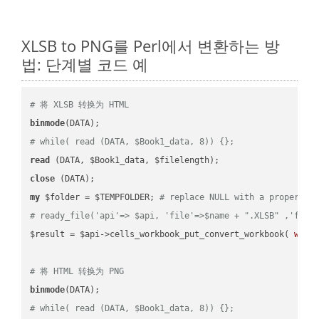
XLSB to PNG를 Perl에서 변환하는 방
법: 단계별 코드 예
# 将 XLSB 转换为 HTML
binmode
# while( read (DATA, $Book1_data, 8)) {};
read
close
my
 $folder = $TEMPFOLDER; 
# replace NULL with a proper va
# ready_file('api'=> $api, 'file'=>$name + ".XLSB" ,'fold
$result = $api->cells_workbook_put_convert_workbook( 
work
# 将 HTML 转换为 PNG
binmode
# while( read (DATA, $Book1_data, 8)) {};