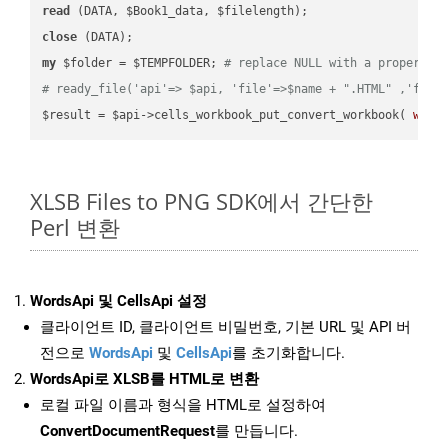
read
close
my
 $folder = $TEMPFOLDER; 
# replace NULL with a proper va
# ready_file('api'=> $api, 'file'=>$name + ".HTML" ,'fold
$result = $api->cells_workbook_put_convert_workbook( 
work
XLSB Files to PNG SDK에서 간단한
Perl 변환
WordsApi 및 CellsApi 설정
클라이언트 ID, 클라이언트 비밀번호, 기본 URL 및 API 버
전으로
WordsApi
및
CellsApi
를 초기화합니다.
WordsApi로 XLSB를 HTML로 변환
로컬 파일 이름과 형식을 HTML로 설정하여
ConvertDocumentRequest
를 만듭니다.