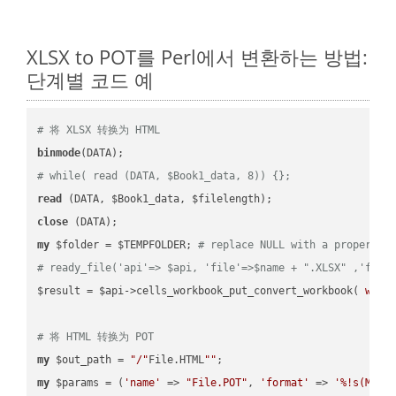
XLSX to POT를 Perl에서 변환하는 방법:
단계별 코드 예
# 将 XLSX 转换为 HTML
binmode
# while( read (DATA, $Book1_data, 8)) {};
read
close
my
 $folder = $TEMPFOLDER; 
# replace NULL with a proper va
# ready_file('api'=> $api, 'file'=>$name + ".XLSX" ,'fold
$result = $api->cells_workbook_put_convert_workbook( 
work
# 将 HTML 转换为 POT
my
 $out_path = 
"/"
File.HTML
""
my
 $params = (
'name'
 => 
"File.POT"
, 
'format'
 => 
'%!s(MISS