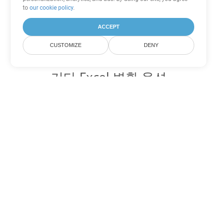
to
our cookie policy
.
ACCEPT
CUSTOMIZE
DENY
기타 Excel 변환 옵션
XLSX를 DOC로 변환
DOC:
Microsoft Word Binary Format
XLSX를 DOT로 변환
DOT:
Microsoft Word Template Files
XLSX를 DOCX로 변환
DOCX:
Office 2007+ Word Document
XLSX를 DOCM로 변환