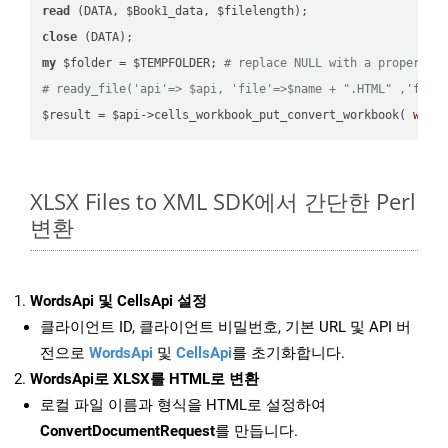
read
close
my
 $folder = $TEMPFOLDER; 
# replace NULL with a proper va
# ready_file('api'=> $api, 'file'=>$name + ".HTML" ,'fold
$result = $api->cells_workbook_put_convert_workbook( 
work
XLSX Files to XML SDK에서 간단한 Perl
변환
WordsApi 및 CellsApi 설정
클라이언트 ID, 클라이언트 비밀번호, 기본 URL 및 API 버
전으로
WordsApi
및
CellsApi
를 초기화합니다.
WordsApi로 XLSX를 HTML로 변환
로컬 파일 이름과 형식을 HTML로 설정하여
ConvertDocumentRequest
를 만듭니다.