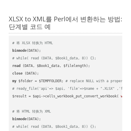
XLSX to XML를 Perl에서 변환하는 방법:
단계별 코드 예
# 将 XLSX 转换为 HTML
binmode
# while( read (DATA, $Book1_data, 8)) {};
read
close
my
 $folder = $TEMPFOLDER; 
# replace NULL with a proper va
# ready_file('api'=> $api, 'file'=>$name + ".XLSX" ,'fold
$result = $api->cells_workbook_put_convert_workbook( 
work
# 将 HTML 转换为 XML
binmode
# while( read (DATA, $Book1_data, 8)) {};