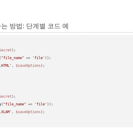
환하는 방법: 단계별 코드 예
Secret
(
"file_name"
 => 
'file'
.HTML'
, 
$saveOptions
Secret
y
(
"file_name"
 => 
'file'
.XLAM'
, 
$saveOptions