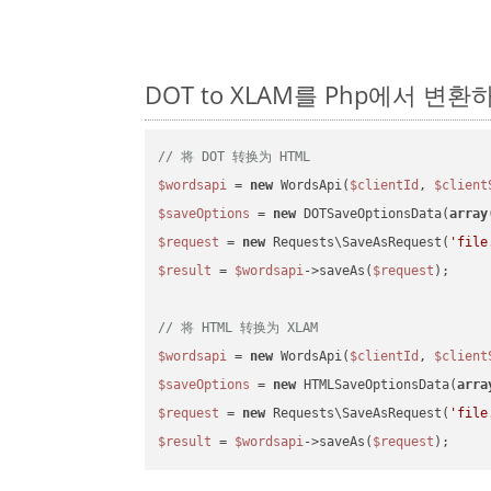
DOT to XLAM를 Php에서 변
// 将 DOT 转换为 HTML
$wordsapi
 = 
new
 WordsApi(
$clientId
, 
$client
$saveOptions
 = 
new
 DOTSaveOptionsData(
array
$request
 = 
new
 Requests\SaveAsRequest(
'file
$result
 = 
$wordsapi
->saveAs(
$request
);

// 将 HTML 转换为 XLAM
$wordsapi
 = 
new
 WordsApi(
$clientId
, 
$client
$saveOptions
 = 
new
 HTMLSaveOptionsData(
arra
$request
 = 
new
 Requests\SaveAsRequest(
'file
$result
 = 
$wordsapi
->saveAs(
$request