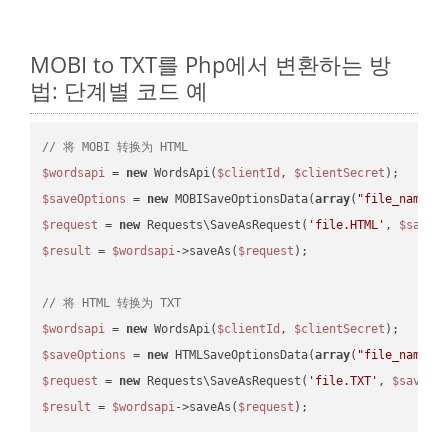
MOBI to TXT를 Php에서 변환하는 방
법: 단계별 코드 예
// 将 MOBI 转换为 HTML
$wordsapi
 = 
new
 WordsApi(
$clientId
, 
$clientSecret
$saveOptions
 = 
new
 MOBISaveOptionsData(
array
(
"file_name"
 
$request
 = 
new
 Requests\SaveAsRequest(
'file.HTML'
, 
$saveO
$result
 = 
$wordsapi
->saveAs(
$request
);

// 将 HTML 转换为 TXT
$wordsapi
 = 
new
 WordsApi(
$clientId
, 
$clientSecret
$saveOptions
 = 
new
 HTMLSaveOptionsData(
array
(
"file_name"
 
$request
 = 
new
 Requests\SaveAsRequest(
'file.TXT'
, 
$saveOp
$result
 = 
$wordsapi
->saveAs(
$request