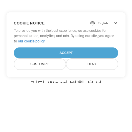
COOKIE NOTICE
To provide you with the best experience, we use cookies for
personalization, analytics, and ads. By using our site, you agree
to
our cookie policy
.
ACCEPT
CUSTOMIZE
DENY
기타 Word 변환 옵션
MOBI를 DOC로 변환
DOC:
Microsoft Word Binary Format
MOBI를 DOT로 변환
DOT:
Microsoft Word Template Files