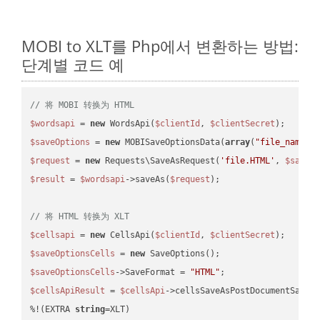
MOBI to XLT를 Php에서 변환하는 방법:
단계별 코드 예
// 将 MOBI 转换为 HTML
$wordsapi
 = 
new
 WordsApi(
$clientId
, 
$clientSecret
$saveOptions
 = 
new
 MOBISaveOptionsData(
array
(
"file_name"
 
$request
 = 
new
 Requests\SaveAsRequest(
'file.HTML'
, 
$saveO
$result
 = 
$wordsapi
->saveAs(
$request
);

// 将 HTML 转换为 XLT
$cellsapi
 = 
new
 CellsApi(
$clientId
, 
$clientSecret
$saveOptionsCells
 = 
new
$saveOptionsCells
->SaveFormat = 
"HTML"
$cellsApiResult
 = 
$cellsApi
->cellsSaveAsPostDocumentSaveA
%!(EXTRA 
string
=XLT)