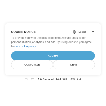
COOKIE NOTICE
To provide you with the best experience, we use cookies for
personalization, analytics, and ads. By using our site, you agree
to
our cookie policy
.
ACCEPT
CUSTOMIZE
DENY
기타 Word 변환 옵션
MOBI를 DOC로 변환
DOC:
Microsoft Word Binary Format