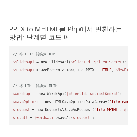
PPTX to MHTML를 Php에서 변환하는
방법: 단계별 코드 예
// 将 PPTX 转换为 HTML
$slidesapi
 = 
new
 SlidesApi(
$clientId
, 
$clientSecret
$slidesapi
->savePresentation(file.PPTX, 
"HTML"
, 
$NewFile
);
// 将 HTML 转换为 MHTML
$wordsapi
 = 
new
 WordsApi(
$clientId
, 
$clientSecret
$saveOptions
 = 
new
 HTMLSaveOptionsData(
array
(
"file_name"
 
$request
 = 
new
 Requests\SaveAsRequest(
'file.MHTML'
, 
$save
$result
 = 
$wordsapi
->saveAs(
$request