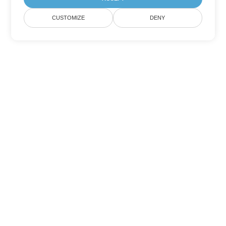
CUSTOMIZE
DENY
기타 PowerPoint 변환 옵션
PPTX를 DOC로 변환
DOC:
Microsoft Word Binary Format
PPTX를 DOT로 변환
DOT:
Microsoft Word Template Files
PPTX를 DOCX로 변환
DOCX:
Office 2007+ Word Document
PPTX를 DOCM로 변환