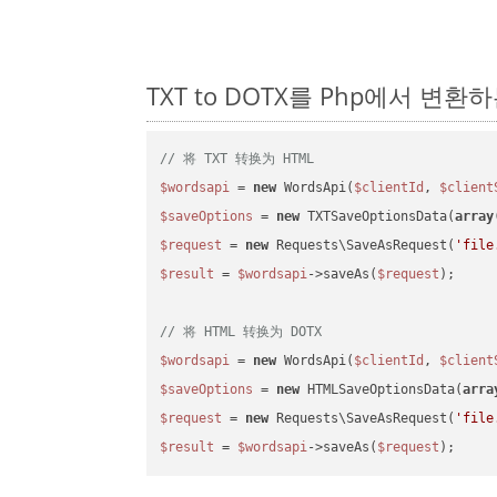
TXT to DOTX를 Php에서 변환
// 将 TXT 转换为 HTML
$wordsapi
 = 
new
 WordsApi(
$clientId
, 
$client
$saveOptions
 = 
new
 TXTSaveOptionsData(
array
$request
 = 
new
 Requests\SaveAsRequest(
'file
$result
 = 
$wordsapi
->saveAs(
$request
);

// 将 HTML 转换为 DOTX
$wordsapi
 = 
new
 WordsApi(
$clientId
, 
$client
$saveOptions
 = 
new
 HTMLSaveOptionsData(
arra
$request
 = 
new
 Requests\SaveAsRequest(
'file
$result
 = 
$wordsapi
->saveAs(
$request