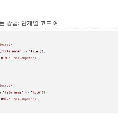
하는 방법: 단계별 코드 예
Secret
(
"file_name"
 => 
'file'
.HTML'
, 
$saveOptions
Secret
y
(
"file_name"
 => 
'file'
.DOTX'
, 
$saveOptions