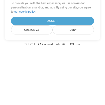
To provide you with the best experience, we use cookies for
personalization, analytics, and ads. By using our site, you agree
to
our cookie policy
.
ACCEPT
CUSTOMIZE
DENY
기타 Word 변환 옵션
TXT를 DOC로 변환
DOC:
Microsoft Word Binary Format
TXT를 DOT로 변환
DOT:
Microsoft Word Template Files
TXT를 DOCX로 변환
DOCX:
Office 2007+ Word Document