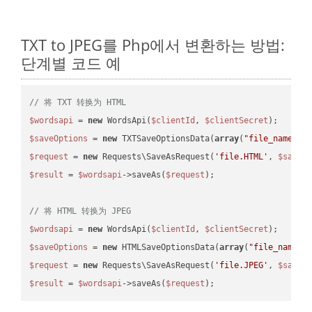
TXT to JPEG를 Php에서 변환하는 방법:
단계별 코드 예
// 将 TXT 转换为 HTML
$wordsapi
 = 
new
 WordsApi(
$clientId
, 
$clientSecret
$saveOptions
 = 
new
 TXTSaveOptionsData(
array
(
"file_name"
 =
$request
 = 
new
 Requests\SaveAsRequest(
'file.HTML'
, 
$saveO
$result
 = 
$wordsapi
->saveAs(
$request
);

// 将 HTML 转换为 JPEG
$wordsapi
 = 
new
 WordsApi(
$clientId
, 
$clientSecret
$saveOptions
 = 
new
 HTMLSaveOptionsData(
array
(
"file_name"
 
$request
 = 
new
 Requests\SaveAsRequest(
'file.JPEG'
, 
$saveO
$result
 = 
$wordsapi
->saveAs(
$request