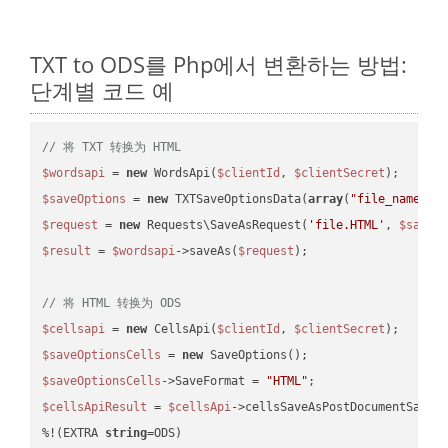
TXT to ODS를 Php에서 변환하는 방법:
단계별 코드 예
// 将 TXT 转换为 HTML
$wordsapi
 = 
new
 WordsApi(
$clientId
, 
$clientSecret
$saveOptions
 = 
new
 TXTSaveOptionsData(
array
(
"file_name"
 =
$request
 = 
new
 Requests\SaveAsRequest(
'file.HTML'
, 
$saveO
$result
 = 
$wordsapi
->saveAs(
$request
);

// 将 HTML 转换为 ODS
$cellsapi
 = 
new
 CellsApi(
$clientId
, 
$clientSecret
$saveOptionsCells
 = 
new
$saveOptionsCells
->SaveFormat = 
"HTML"
$cellsApiResult
 = 
$cellsApi
->cellsSaveAsPostDocumentSaveA
%!(EXTRA 
string
=ODS)