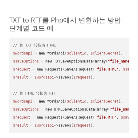
TXT to RTF를 Php에서 변환하는 방법:
단계별 코드 예
// 将 TXT 转换为 HTML
$wordsapi
 = 
new
 WordsApi(
$clientId
, 
$clientSecret
$saveOptions
 = 
new
 TXTSaveOptionsData(
array
(
"file_name"
 =
$request
 = 
new
 Requests\SaveAsRequest(
'file.HTML'
, 
$saveO
$result
 = 
$wordsapi
->saveAs(
$request
);

// 将 HTML 转换为 RTF
$wordsapi
 = 
new
 WordsApi(
$clientId
, 
$clientSecret
$saveOptions
 = 
new
 HTMLSaveOptionsData(
array
(
"file_name"
 
$request
 = 
new
 Requests\SaveAsRequest(
'file.RTF'
, 
$saveOp
$result
 = 
$wordsapi
->saveAs(
$request