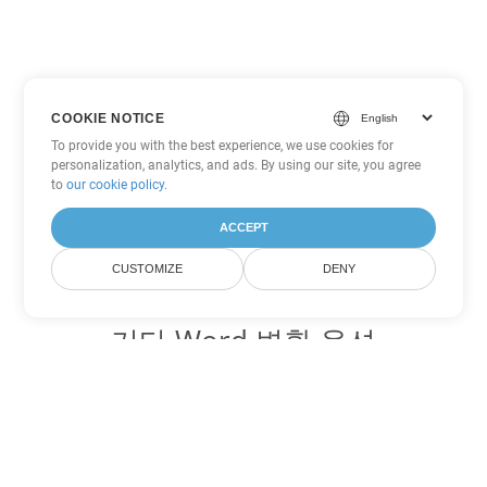
COOKIE NOTICE
To provide you with the best experience, we use cookies for
personalization, analytics, and ads. By using our site, you agree
to
our cookie policy
.
ACCEPT
CUSTOMIZE
DENY
기타 Word 변환 옵션
TXT를 DOC로 변환
DOC:
Microsoft Word Binary Format
TXT를 DOT로 변환