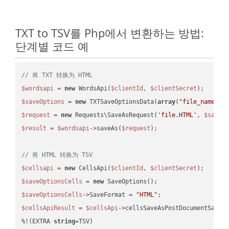
TXT to TSV를 Php에서 변환하는 방법:
단계별 코드 예
// 将 TXT 转换为 HTML
$wordsapi
 = 
new
 WordsApi(
$clientId
, 
$clientSecret
$saveOptions
 = 
new
 TXTSaveOptionsData(
array
(
"file_name"
 =
$request
 = 
new
 Requests\SaveAsRequest(
'file.HTML'
, 
$saveO
$result
 = 
$wordsapi
->saveAs(
$request
);

// 将 HTML 转换为 TSV
$cellsapi
 = 
new
 CellsApi(
$clientId
, 
$clientSecret
$saveOptionsCells
 = 
new
$saveOptionsCells
->SaveFormat = 
"HTML"
$cellsApiResult
 = 
$cellsApi
->cellsSaveAsPostDocumentSaveA
%!(EXTRA 
string
=TSV)