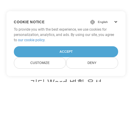
COOKIE NOTICE
To provide you with the best experience, we use cookies for
personalization, analytics, and ads. By using our site, you agree
to
our cookie policy
.
ACCEPT
CUSTOMIZE
DENY
기타 Word 변환 옵션
TXT를 DOC로 변환
DOC:
Microsoft Word Binary Format
TXT를 DOT로 변환
DOT:
Microsoft Word Template Files