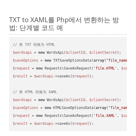
TXT to XAML를 Php에서 변환하는 방
법: 단계별 코드 예
// 将 TXT 转换为 HTML
$wordsapi
 = 
new
 WordsApi(
$clientId
, 
$clientSecret
$saveOptions
 = 
new
 TXTSaveOptionsData(
array
(
"file_name"
 =
$request
 = 
new
 Requests\SaveAsRequest(
'file.HTML'
, 
$saveO
$result
 = 
$wordsapi
->saveAs(
$request
);

// 将 HTML 转换为 XAML
$wordsapi
 = 
new
 WordsApi(
$clientId
, 
$clientSecret
$saveOptions
 = 
new
 HTMLSaveOptionsData(
array
(
"file_name"
 
$request
 = 
new
 Requests\SaveAsRequest(
'file.XAML'
, 
$saveO
$result
 = 
$wordsapi
->saveAs(
$request