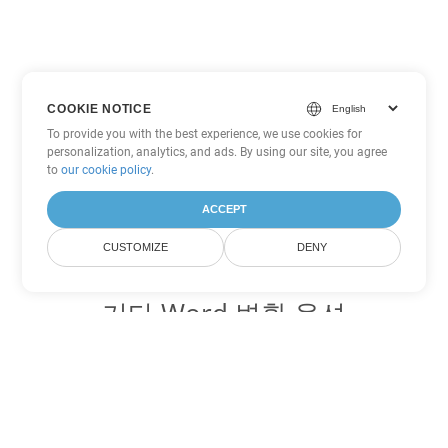
COOKIE NOTICE
To provide you with the best experience, we use cookies for
personalization, analytics, and ads. By using our site, you agree
to
our cookie policy
.
ACCEPT
CUSTOMIZE
DENY
기타 Word 변환 옵션
TXT를 DOC로 변환
DOC:
Microsoft Word Binary Format
TXT를 DOT로 변환