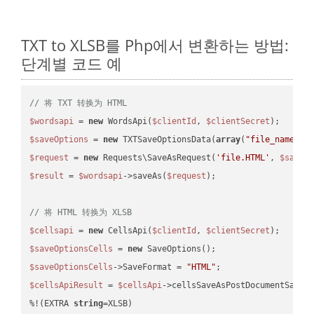
TXT to XLSB를 Php에서 변환하는 방법:
단계별 코드 예
// 将 TXT 转换为 HTML
$wordsapi
 = 
new
 WordsApi(
$clientId
, 
$clientSecret
$saveOptions
 = 
new
 TXTSaveOptionsData(
array
(
"file_name"
 =
$request
 = 
new
 Requests\SaveAsRequest(
'file.HTML'
, 
$saveO
$result
 = 
$wordsapi
->saveAs(
$request
);

// 将 HTML 转换为 XLSB
$cellsapi
 = 
new
 CellsApi(
$clientId
, 
$clientSecret
$saveOptionsCells
 = 
new
$saveOptionsCells
->SaveFormat = 
"HTML"
$cellsApiResult
 = 
$cellsApi
->cellsSaveAsPostDocumentSaveA
%!(EXTRA 
string
=XLSB)