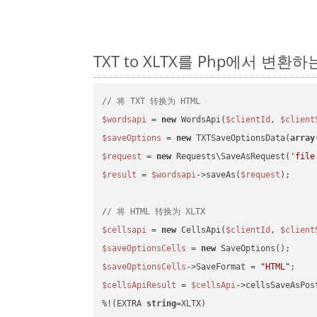
TXT to XLTX를 Php에서 변환
// 将 TXT 转换为 HTML
$wordsapi
 = 
new
 WordsApi(
$clientId
, 
$client
$saveOptions
 = 
new
 TXTSaveOptionsData(
array
$request
 = 
new
 Requests\SaveAsRequest(
'file
$result
 = 
$wordsapi
->saveAs(
$request
);

// 将 HTML 转换为 XLTX
$cellsapi
 = 
new
 CellsApi(
$clientId
, 
$client
$saveOptionsCells
 = 
new
$saveOptionsCells
->SaveFormat = 
"HTML"
$cellsApiResult
 = 
$cellsApi
->cellsSaveAsPos
%!(EXTRA 
string
=XLTX)