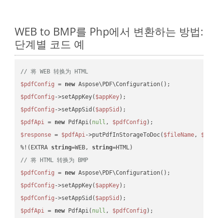
WEB to BMP를 Php에서 변환하는 방법:
단계별 코드 예
// 将 WEB 转换为 HTML
$pdfConfig
 = 
new
$pdfConfig
->setAppKey(
$appKey
$pdfConfig
->setAppSid(
$appSid
$pdfApi
 = 
new
 PdfApi(
null
, 
$pdfConfig
$response
 = 
$pdfApi
->putPdfInStorageToDoc(
$fileName
, 
$des
%!(EXTRA 
string
=WEB, 
string
// 将 HTML 转换为 BMP
$pdfConfig
 = 
new
$pdfConfig
->setAppKey(
$appKey
$pdfConfig
->setAppSid(
$appSid
$pdfApi
 = 
new
 PdfApi(
null
, 
$pdfConfig