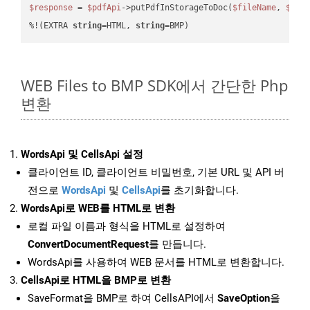
$response
 = 
$pdfApi
->putPdfInStorageToDoc(
$fileName
, 
$des
%!(EXTRA 
string
=HTML, 
string
=BMP)
WEB Files to BMP SDK에서 간단한 Php
변환
WordsApi 및 CellsApi 설정
클라이언트 ID, 클라이언트 비밀번호, 기본 URL 및 API 버
전으로
WordsApi
및
CellsApi
를 초기화합니다.
WordsApi로 WEB를 HTML로 변환
로컬 파일 이름과 형식을 HTML로 설정하여
ConvertDocumentRequest
를 만듭니다.
WordsApi를 사용하여 WEB 문서를 HTML로 변환합니다.
CellsApi로 HTML을 BMP로 변환
SaveFormat을 BMP로 하여 CellsAPI에서
SaveOption
을