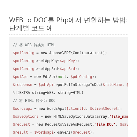
WEB to DOC를 Php에서 변환하는 방법:
단계별 코드 예
// 将 WEB 转换为 HTML
$pdfConfig
 = 
new
$pdfConfig
->setAppKey(
$appKey
$pdfConfig
->setAppSid(
$appSid
$pdfApi
 = 
new
 PdfApi(
null
, 
$pdfConfig
$response
 = 
$pdfApi
->putPdfInStorageToDoc(
$fileName
, 
$des
%!(EXTRA 
string
=WEB, 
string
// 将 HTML 转换为 DOC
$wordsapi
 = 
new
 WordsApi(
$clientId
, 
$clientSecret
$saveOptions
 = 
new
 HTMLSaveOptionsData(
array
(
"file_name"
 
$request
 = 
new
 Requests\SaveAsRequest(
'file.DOC'
, 
$saveOp
$result
 = 
$wordsapi
->saveAs(
$request