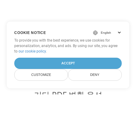
COOKIE NOTICE
To provide you with the best experience, we use cookies for
personalization, analytics, and ads. By using our site, you agree
to
our cookie policy
.
ACCEPT
CUSTOMIZE
DENY
기타 PDF 변환 옵션
WEB를 DOC로 변환
DOC:
Microsoft Word Binary Format
WEB를 DOT로 변환