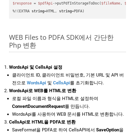
$response
 = 
$pdfApi
->putPdfInStorageToDoc(
$fileName
, 
$des
%!(EXTRA 
string
=HTML, 
string
=PDFA)
WEB Files to PDFA SDK에서 간단한
Php 변환
WordsApi 및 CellsApi 설정
클라이언트 ID, 클라이언트 비밀번호, 기본 URL 및 API 버
전으로
WordsApi
및
CellsApi
를 초기화합니다.
WordsApi로 WEB를 HTML로 변환
로컬 파일 이름과 형식을 HTML로 설정하여
ConvertDocumentRequest
를 만듭니다.
WordsApi를 사용하여 WEB 문서를 HTML로 변환합니다.
CellsApi로 HTML을 PDFA로 변환
SaveFormat을 PDFA로 하여 CellsAPI에서
SaveOption
을