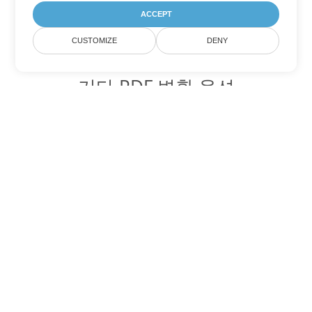
ACCEPT
CUSTOMIZE
DENY
기타 PDF 변환 옵션
WEB를 DOC로 변환
DOC:
Microsoft Word Binary Format
WEB를 DOT로 변환
DOT:
Microsoft Word Template Files
WEB를 DOCX로 변환
DOCX:
Office 2007+ Word Document
WEB를 DOCM로 변환
DOCM:
Microsoft Word 2007 Marco File