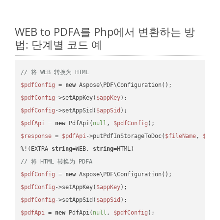
WEB to PDFA를 Php에서 변환하는 방
법: 단계별 코드 예
// 将 WEB 转换为 HTML
$pdfConfig
 = 
new
$pdfConfig
->setAppKey(
$appKey
$pdfConfig
->setAppSid(
$appSid
$pdfApi
 = 
new
 PdfApi(
null
, 
$pdfConfig
$response
 = 
$pdfApi
->putPdfInStorageToDoc(
$fileName
, 
$des
%!(EXTRA 
string
=WEB, 
string
// 将 HTML 转换为 PDFA
$pdfConfig
 = 
new
$pdfConfig
->setAppKey(
$appKey
$pdfConfig
->setAppSid(
$appSid
$pdfApi
 = 
new
 PdfApi(
null
, 
$pdfConfig