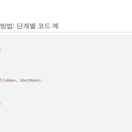
는 방법: 단계별 코드 예
fileName
, 
$destName
);
