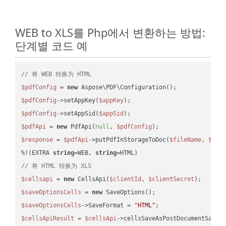
WEB to XLS를 Php에서 변환하는 방법:
단계별 코드 예
// 将 WEB 转换为 HTML
$pdfConfig
 = 
new
$pdfConfig
->setAppKey(
$appKey
$pdfConfig
->setAppSid(
$appSid
$pdfApi
 = 
new
 PdfApi(
null
, 
$pdfConfig
$response
 = 
$pdfApi
->putPdfInStorageToDoc(
$fileName
, 
$des
%!(EXTRA 
string
=WEB, 
string
// 将 HTML 转换为 XLS
$cellsapi
 = 
new
 CellsApi(
$clientId
, 
$clientSecret
$saveOptionsCells
 = 
new
$saveOptionsCells
->SaveFormat = 
"HTML"
$cellsApiResult
 = 
$cellsApi
->cellsSaveAsPostDocumentSaveA