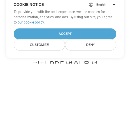
COOKIE NOTICE
To provide you with the best experience, we use cookies for
personalization, analytics, and ads. By using our site, you agree
to
our cookie policy
.
ACCEPT
CUSTOMIZE
DENY
기타 PDF 변환 옵션
WEB를 DOC로 변환
DOC:
Microsoft Word Binary Format
WEB를 DOT로 변환
DOT:
Microsoft Word Template Files
WEB를 DOCX로 변환