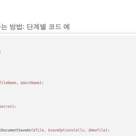
환하는 방법: 단계별 코드 예
fileName
, 
$destName
);

Secret
tDocumentSaveAs(
$file
, 
$saveOptionsCells
, 
$Newfile
);
