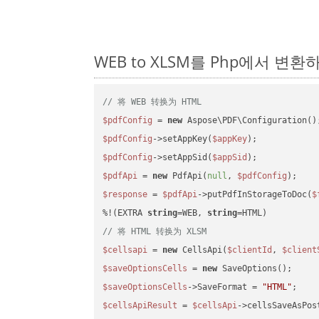
WEB to XLSM를 Php에서 변
// 将 WEB 转换为 HTML
$pdfConfig
 = 
new
$pdfConfig
->setAppKey(
$appKey
$pdfConfig
->setAppSid(
$appSid
$pdfApi
 = 
new
 PdfApi(
null
, 
$pdfConfig
$response
 = 
$pdfApi
->putPdfInStorageToDoc(
$
%!(EXTRA 
string
=WEB, 
string
// 将 HTML 转换为 XLSM
$cellsapi
 = 
new
 CellsApi(
$clientId
, 
$client
$saveOptionsCells
 = 
new
$saveOptionsCells
->SaveFormat = 
"HTML"
$cellsApiResult
 = 
$cellsApi
->cellsSaveAsPos