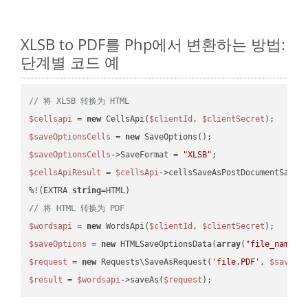
XLSB to PDF를 Php에서 변환하는 방법:
단계별 코드 예
// 将 XLSB 转换为 HTML
$cellsapi
 = 
new
 CellsApi(
$clientId
, 
$clientSecret
$saveOptionsCells
 = 
new
$saveOptionsCells
->SaveFormat = 
"XLSB"
$cellsApiResult
 = 
$cellsApi
->cellsSaveAsPostDocumentSaveA
%!(EXTRA 
string
// 将 HTML 转换为 PDF
$wordsapi
 = 
new
 WordsApi(
$clientId
, 
$clientSecret
$saveOptions
 = 
new
 HTMLSaveOptionsData(
array
(
"file_name"
 
$request
 = 
new
 Requests\SaveAsRequest(
'file.PDF'
, 
$saveOp
$result
 = 
$wordsapi
->saveAs(
$request