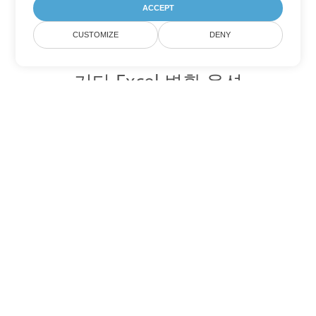
ACCEPT
CUSTOMIZE
DENY
기타 Excel 변환 옵션
XLSB를 DOC로 변환
DOC:
Microsoft Word Binary Format
XLSB를 DOT로 변환
DOT:
Microsoft Word Template Files
XLSB를 DOCX로 변환
DOCX:
Office 2007+ Word Document
XLSB를 DOCM로 변환
DOCM:
Microsoft Word 2007 Marco File