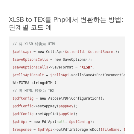
XLSB to TEX를 Php에서 변환하는 방법:
단계별 코드 예
// 将 XLSB 转换为 HTML
$cellsapi
 = 
new
 CellsApi(
$clientId
, 
$clientSecret
$saveOptionsCells
 = 
new
$saveOptionsCells
->SaveFormat = 
"XLSB"
$cellsApiResult
 = 
$cellsApi
->cellsSaveAsPostDocumentSaveA
%!(EXTRA 
string
// 将 HTML 转换为 TEX
$pdfConfig
 = 
new
$pdfConfig
->setAppKey(
$appKey
$pdfConfig
->setAppSid(
$appSid
$pdfApi
 = 
new
 PdfApi(
null
, 
$pdfConfig
$response
 = 
$pdfApi
->putPdfInStorageToDoc(
$fileName
, 
$des