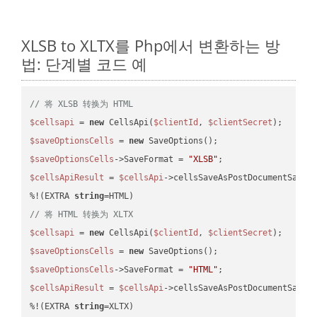
XLSB to XLTX를 Php에서 변환하는 방
법: 단계별 코드 예
// 将 XLSB 转换为 HTML
$cellsapi
 = 
new
 CellsApi(
$clientId
, 
$clientSecret
$saveOptionsCells
 = 
new
$saveOptionsCells
->SaveFormat = 
"XLSB"
$cellsApiResult
 = 
$cellsApi
->cellsSaveAsPostDocumentSaveA
%!(EXTRA 
string
// 将 HTML 转换为 XLTX
$cellsapi
 = 
new
 CellsApi(
$clientId
, 
$clientSecret
$saveOptionsCells
 = 
new
$saveOptionsCells
->SaveFormat = 
"HTML"
$cellsApiResult
 = 
$cellsApi
->cellsSaveAsPostDocumentSaveA
%!(EXTRA 
string
=XLTX)