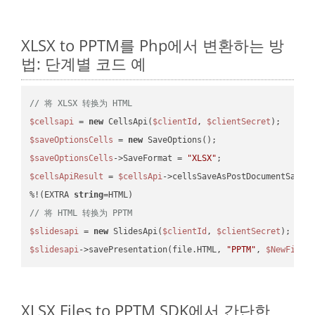
XLSX to PPTM를 Php에서 변환하는 방
법: 단계별 코드 예
// 将 XLSX 转换为 HTML
$cellsapi
 = 
new
 CellsApi(
$clientId
, 
$clientSecret
$saveOptionsCells
 = 
new
$saveOptionsCells
->SaveFormat = 
"XLSX"
$cellsApiResult
 = 
$cellsApi
->cellsSaveAsPostDocumentSaveA
%!(EXTRA 
string
// 将 HTML 转换为 PPTM
$slidesapi
 = 
new
 SlidesApi(
$clientId
, 
$clientSecret
$slidesapi
->savePresentation(file.HTML, 
"PPTM"
, 
$NewFile
XLSX Files to PPTM SDK에서 간단한