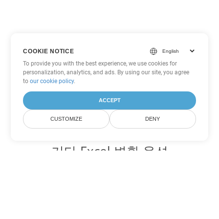
COOKIE NOTICE
To provide you with the best experience, we use cookies for
personalization, analytics, and ads. By using our site, you agree
to
our cookie policy
.
ACCEPT
CUSTOMIZE
DENY
기타 Excel 변환 옵션
XLSX를 DOC로 변환
DOC:
Microsoft Word Binary Format
XLSX를 DOT로 변환