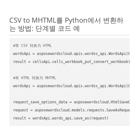
CSV to MHTML를 Python에서 변환하
는 방법: 단계별 코드 예
#将 CSV 转换为 HTML
wordsApi
 = asposewordscloud.apis.wordss_api.WordsApi(GetC
result
 = cellsApi.cells_workbook_put_convert_workbook(fil
#将 HTML 转换为 MHTML
wordsApi
 = asposewordscloud.apis.wordss_api.WordsApi(GetC
request_save_options_data
 = asposewordscloud.HtmlSaveOpti
request
result