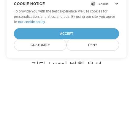
COOKIE NOTICE
To provide you with the best experience, we use cookies for
personalization, analytics, and ads. By using our site, you agree
to
our cookie policy
.
ACCEPT
CUSTOMIZE
DENY
기타 Excel 변환 옵션
CSV를 DOC로 변환
DOC:
Microsoft Word Binary Format
CSV를 DOT로 변환
DOT:
Microsoft Word Template Files
CSV를 DOCX로 변환