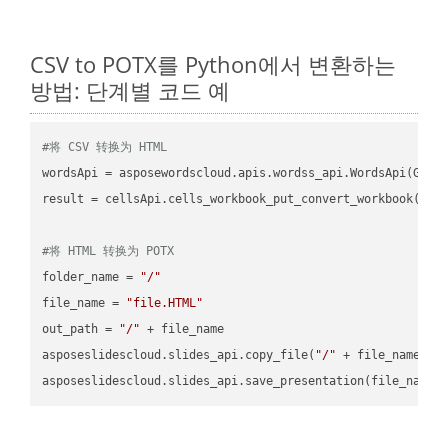
CSV to POTX를 Python에서 변환하는
방법: 단계별 코드 예
#将 CSV 转换为 HTML
wordsApi = asposewordscloud.apis.wordss_api.WordsApi(GetC
result = cellsApi.cells_workbook_put_convert_workbook(fil
#将 HTML 转换为 POTX
folder_name = 
"/"
file_name = 
"file.HTML"
out_path = 
"/"
 + file_name

asposeslidescloud.slides_api.copy_file(
"/"
 + file_name, f
asposeslidescloud.slides_api.save_presentation(file_name,