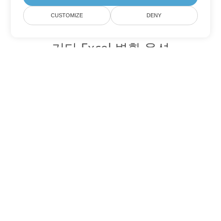
CUSTOMIZE
DENY
기타 Excel 변환 옵션
CSV를 DOC로 변환
DOC:
Microsoft Word Binary Format
CSV를 DOT로 변환
DOT:
Microsoft Word Template Files
CSV를 DOCX로 변환
DOCX:
Office 2007+ Word Document
CSV를 DOCM로 변환
DOCM:
Microsoft Word 2007 Marco File