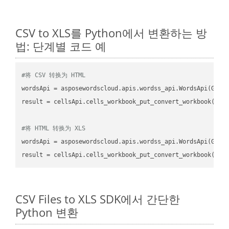
CSV to XLS를 Python에서 변환하는 방
법: 단계별 코드 예
#将 CSV 转换为 HTML
wordsApi
 = asposewordscloud.apis.wordss_api.WordsApi(GetC
result
 = cellsApi.cells_workbook_put_convert_workbook(fil
#将 HTML 转换为 XLS
wordsApi
 = asposewordscloud.apis.wordss_api.WordsApi(GetC
result
 = cellsApi.cells_workbook_put_convert_workbook(fil
CSV Files to XLS SDK에서 간단한
Python 변환