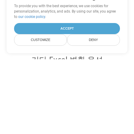
To provide you with the best experience, we use cookies for
personalization, analytics, and ads. By using our site, you agree
to
our cookie policy
.
ACCEPT
CUSTOMIZE
DENY
기타 Excel 변환 옵션
CSV를 DOC로 변환
DOC:
Microsoft Word Binary Format
CSV를 DOT로 변환
DOT:
Microsoft Word Template Files
CSV를 DOCX로 변환
DOCX:
Office 2007+ Word Document