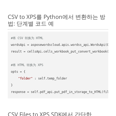
CSV to XPS를 Python에서 변환하는 방
법: 단계별 코드 예
#将 CSV 转换为 HTML
wordsApi = asposewordscloud.apis.wordss_api.WordsApi(GetC
result = cellsApi.cells_workbook_put_convert_workbook(fil
#将 HTML 转换为 XPS
opts = {

"folder"
 : self.temp_folder

}

CSV Files to XPS SDK에서 간단한