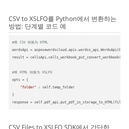
CSV to XSLFO를 Python에서 변환하는
방법: 단계별 코드 예
#将 CSV 转换为 HTML
wordsApi = asposewordscloud.apis.wordss_api.WordsApi(GetC
result = cellsApi.cells_workbook_put_convert_workbook(fil
#将 HTML 转换为 XSLFO
opts = {

"folder"
 : self.temp_folder

}

CSV Files to XSLFO SDK에서 간단한