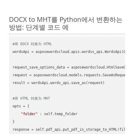
DOCX to MHT를 Python에서 변환하는
방법: 단계별 코드 예
#将 DOCX 转换为 HTML
wordsApi = asposewordscloud.apis.wordss_api.WordsApi(GetC
request_save_options_data = asposewordscloud.HtmlSaveOptio
request = asposewordscloud.models.requests.SaveAsRequest(n
result = wordsApi.words_api.save_as(request)

#将 HTML 转换为 MHT
opts = {

"folder"
 : self.temp_folder

}
