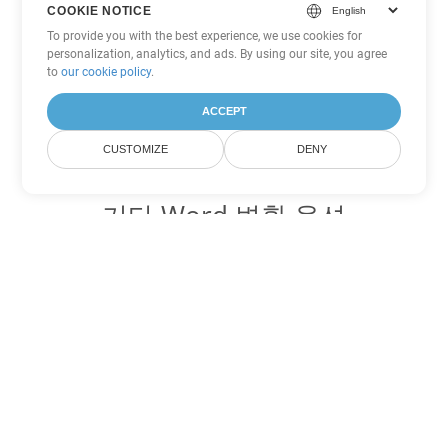
COOKIE NOTICE
To provide you with the best experience, we use cookies for
personalization, analytics, and ads. By using our site, you agree
to
our cookie policy
.
ACCEPT
CUSTOMIZE
DENY
기타 Word 변환 옵션
DOTX를 DOC로 변환
DOC:
Microsoft Word Binary Format
DOTX를 DOT로 변환
DOT:
Microsoft Word Template Files
DOTX를 DOCX로 변환