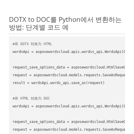
DOTX to DOC를 Python에서 변환하는
방법: 단계별 코드 예
#将 DOTX 转换为 HTML
wordsApi
 = asposewordscloud.apis.wordss_api.WordsApi(GetC
request_save_options_data
 = asposewordscloud.HtmlSaveOpti
request
result
 = wordsApi.words_api.save_as(request)

#将 HTML 转换为 DOC
wordsApi
 = asposewordscloud.apis.wordss_api.WordsApi(GetC
request_save_options_data
 = asposewordscloud.HtmlSaveOpti
request