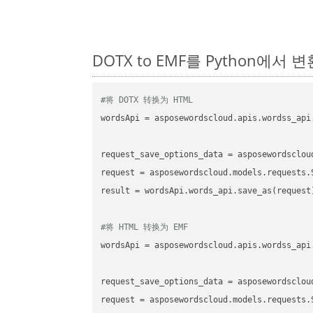
DOTX to EMF를 Python에서
#将 DOTX 转换为 HTML
wordsApi
 = asposewordscloud.apis.wordss_api
request_save_options_data
 = asposewordsclou
request
result
 = wordsApi.words_api.save_as(request)
#将 HTML 转换为 EMF
wordsApi
 = asposewordscloud.apis.wordss_api
request_save_options_data
 = asposewordsclou
request