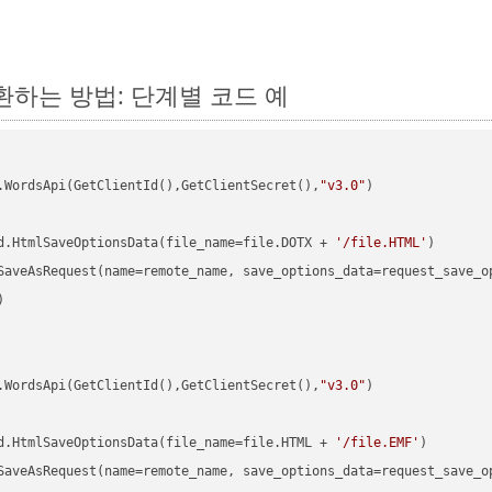
 변환하는 방법: 단계별 코드 예
.WordsApi(GetClientId(),GetClientSecret(),
"v3.0"
)

d.HtmlSaveOptionsData(file_name=file.DOTX + 
'/file.HTML'


.WordsApi(GetClientId(),GetClientSecret(),
"v3.0"
)

d.HtmlSaveOptionsData(file_name=file.HTML + 
'/file.EMF'