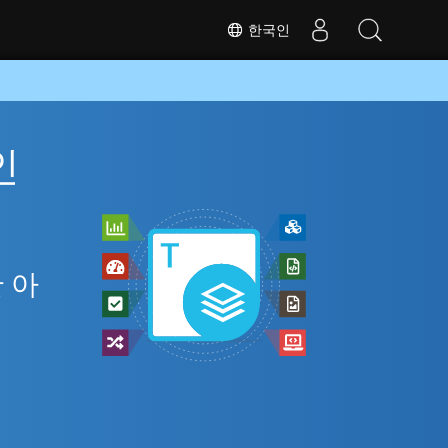
한국인
인
만 아