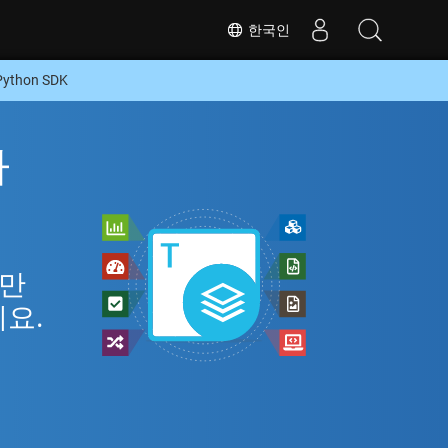
한국인
thon SDK
라
뿐만
세요.