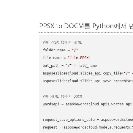
PPSX to DOCM를 Python에
#将 PPSX 转换为 HTML
folder_name = 
"/"
file_name = 
"file.PPSX"
out_path = 
"/"
 + file_name

asposeslidescloud.slides_api.copy_file(
"/"
 
asposeslidescloud.slides_api.save_presentat
#将 HTML 转换为 DOCM
wordsApi = asposewordscloud.apis.wordss_api
request_save_options_data = asposewordsclou
request = asposewordscloud.models.requests.