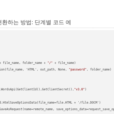
서 변환하는 방법: 단계별 코드 예
+ file_name, folder_name + 
"/"
 + file_name)

ion(file_name, 'HTML', out_path, None, 
"password"
, folder_name)

.WordsApi(GetClientId(),GetClientSecret(),
"v3.0"
)

d.HtmlSaveOptionsData(file_name=file.HTML + '/file.DOCM')

SaveAsRequest(name=remote_name, save_options_data=request_save_op