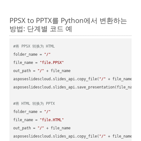
PPSX to PPTX를 Python에서 변환하는
방법: 단계별 코드 예
#将 PPSX 转换为 HTML
folder_name = 
"/"
file_name = 
"file.PPSX"
out_path = 
"/"
 + file_name

asposeslidescloud.slides_api.copy_file(
"/"
 + file_name, f
asposeslidescloud.slides_api.save_presentation(file_name,
#将 HTML 转换为 PPTX
folder_name = 
"/"
file_name = 
"file.HTML"
out_path = 
"/"
 + file_name

asposeslidescloud.slides_api.copy_file(
"/"
 + file_name, f