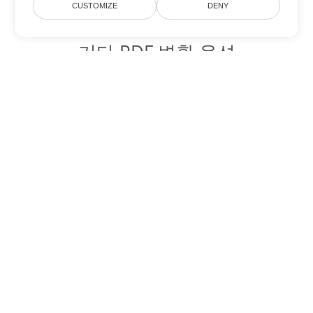
CUSTOMIZE
DENY
기타 PDF 변환 옵션
WEB를 DOC로 변환
DOC:
Microsoft Word Binary Format
WEB를 DOT로 변환
DOT:
Microsoft Word Template Files
WEB를 DOCX로 변환
DOCX:
Office 2007+ Word Document
WEB를 DOCM로 변환
DOCM:
Microsoft Word 2007 Marco File
WEB를 DOTX로 변환