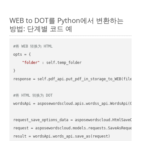
WEB to DOT를 Python에서 변환하는
방법: 단계별 코드 예
#将 WEB 转换为 HTML
opts = {

"folder"
 : self.temp_folder

}

response = self.pdf_api.put_pdf_in_storage_to_WEB(file.HTM
#将 HTML 转换为 DOT
wordsApi = asposewordscloud.apis.wordss_api.WordsApi(GetC
request_save_options_data = asposewordscloud.HtmlSaveOptio
request = asposewordscloud.models.requests.SaveAsRequest(n