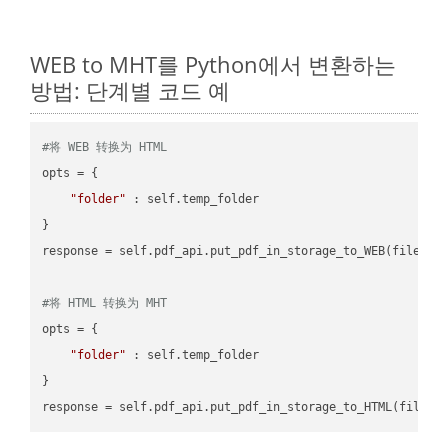
WEB to MHT를 Python에서 변환하는
방법: 단계별 코드 예
#将 WEB 转换为 HTML
opts = {

"folder"
 : self.temp_folder

}

response = self.pdf_api.put_pdf_in_storage_to_WEB(file.HTM
#将 HTML 转换为 MHT
opts = {

"folder"
 : self.temp_folder

}
