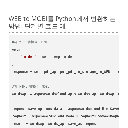
WEB to MOBI를 Python에서 변환하는
방법: 단계별 코드 예
#将 WEB 转换为 HTML
opts = {

"folder"
 : self.temp_folder

}

response = self.pdf_api.put_pdf_in_storage_to_WEB(file.HTM
#将 HTML 转换为 MOBI
wordsApi = asposewordscloud.apis.wordss_api.WordsApi(GetC
request_save_options_data = asposewordscloud.HtmlSaveOptio
request = asposewordscloud.models.requests.SaveAsRequest(n