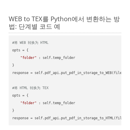
WEB to TEX를 Python에서 변환하는 방
법: 단계별 코드 예
#将 WEB 转换为 HTML
opts = {

"folder"
 : self.temp_folder

}

response = self.pdf_api.put_pdf_in_storage_to_WEB(file.HTM
#将 HTML 转换为 TEX
opts = {

"folder"
 : self.temp_folder

}
