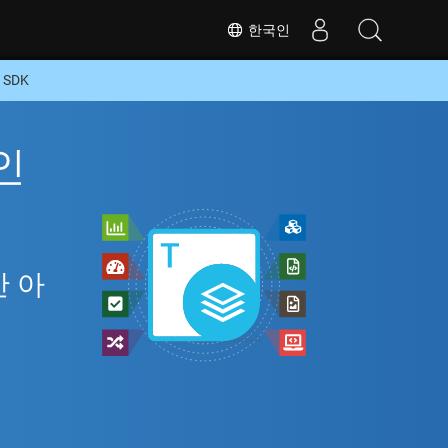
한국인
 SDK
인
만 아