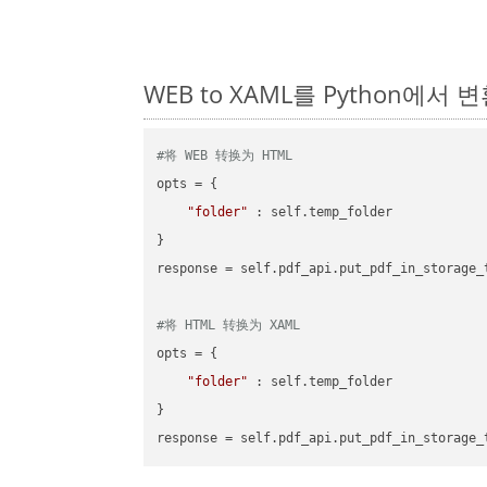
WEB to XAML를 Python에서
#将 WEB 转换为 HTML
opts = {

"folder"
 : self.temp_folder

}

response = self.pdf_api.put_pdf_in_storage_
#将 HTML 转换为 XAML
opts = {

"folder"
 : self.temp_folder

}
