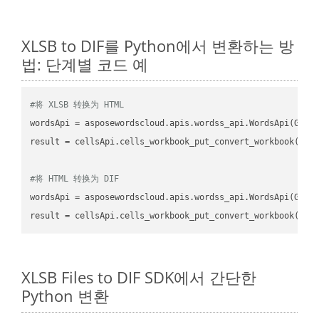
XLSB to DIF를 Python에서 변환하는 방
법: 단계별 코드 예
#将 XLSB 转换为 HTML
wordsApi
 = asposewordscloud.apis.wordss_api.WordsApi(GetC
result
 = cellsApi.cells_workbook_put_convert_workbook(fil
#将 HTML 转换为 DIF
wordsApi
 = asposewordscloud.apis.wordss_api.WordsApi(GetC
result
 = cellsApi.cells_workbook_put_convert_workbook(fil
XLSB Files to DIF SDK에서 간단한
Python 변환