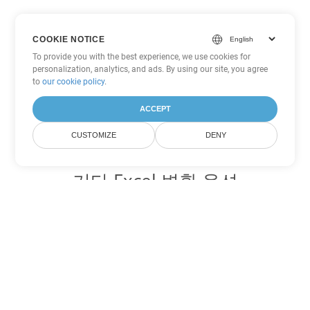
COOKIE NOTICE
To provide you with the best experience, we use cookies for
personalization, analytics, and ads. By using our site, you agree
to
our cookie policy
.
ACCEPT
CUSTOMIZE
DENY
기타 Excel 변환 옵션
XLSB를 DOC로 변환
DOC:
Microsoft Word Binary Format
XLSB를 DOT로 변환
DOT:
Microsoft Word Template Files