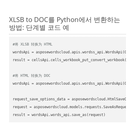
XLSB to DOC를 Python에서 변환하는
방법: 단계별 코드 예
#将 XLSB 转换为 HTML
wordsApi
 = asposewordscloud.apis.wordss_api.WordsApi(GetC
result
 = cellsApi.cells_workbook_put_convert_workbook(fil
#将 HTML 转换为 DOC
wordsApi
 = asposewordscloud.apis.wordss_api.WordsApi(GetC
request_save_options_data
 = asposewordscloud.HtmlSaveOpti
request
result