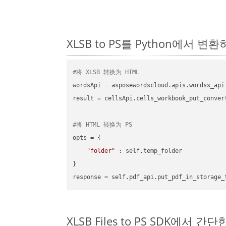
XLSB to PS를 Python에서 
#将 XLSB 转换为 HTML
wordsApi = asposewordscloud.apis.wordss_api
result = cellsApi.cells_workbook_put_conver
#将 HTML 转换为 PS
opts = {

"folder"
 : self.temp_folder

}

XLSB Files to PS SDK에서 간단