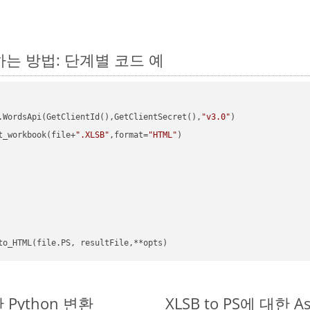
변환하는 방법: 단계별 코드 예
.WordsApi(GetClientId(),GetClientSecret(),
"v3.0"
)

t_workbook(file+
".XLSB"
,format=
"HTML"
)

한 Python 변환
XLSB to PS에 대한 As