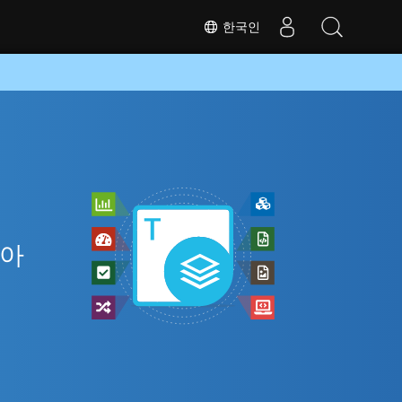
한국인
인
 아