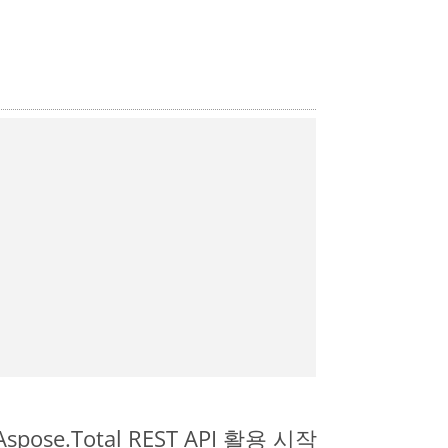
spose.Total REST API 활용 시작