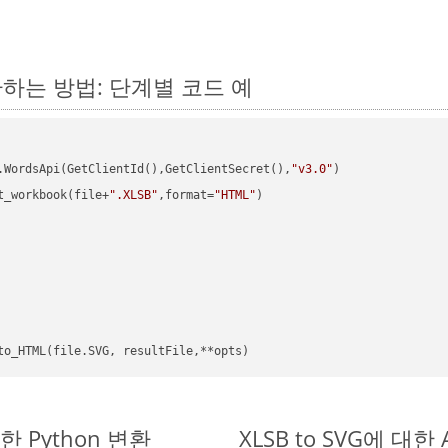
 변환하는 방법: 단계별 코드 예
.WordsApi(GetClientId(),GetClientSecret(),
"v3.0"
)

t_workbook(file+
".XLSB"
,format=
"HTML"
)

단한 Python 변환
XLSB to SVG에 대한 A