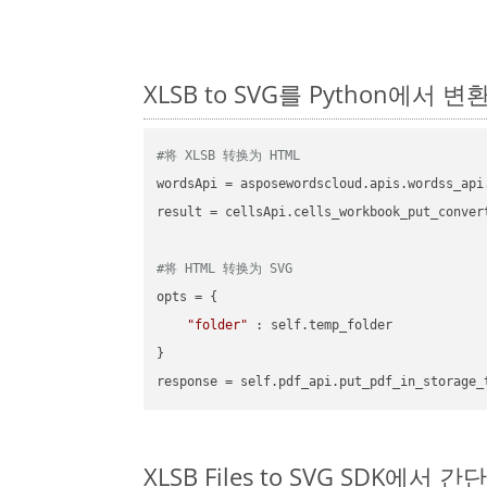
XLSB to SVG를 Python에서
#将 XLSB 转换为 HTML
wordsApi = asposewordscloud.apis.wordss_api
result = cellsApi.cells_workbook_put_conver
#将 HTML 转换为 SVG
opts = {

"folder"
 : self.temp_folder

}

XLSB Files to SVG SDK에서 간