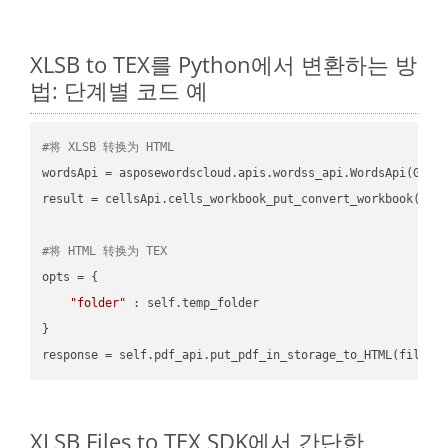
XLSB to TEX를 Python에서 변환하는 방
법: 단계별 코드 예
#将 XLSB 转换为 HTML
wordsApi = asposewordscloud.apis.wordss_api.WordsApi(GetC
result = cellsApi.cells_workbook_put_convert_workbook(fil
#将 HTML 转换为 TEX
opts = {

"folder"
 : self.temp_folder

}

XLSB Files to TEX SDK에서 간단한