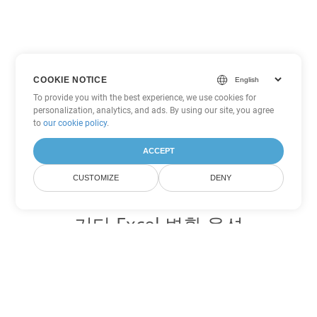
COOKIE NOTICE
To provide you with the best experience, we use cookies for
personalization, analytics, and ads. By using our site, you agree
to
our cookie policy
.
ACCEPT
CUSTOMIZE
DENY
기타 Excel 변환 옵션
XLSB를 DOC로 변환
DOC:
Microsoft Word Binary Format