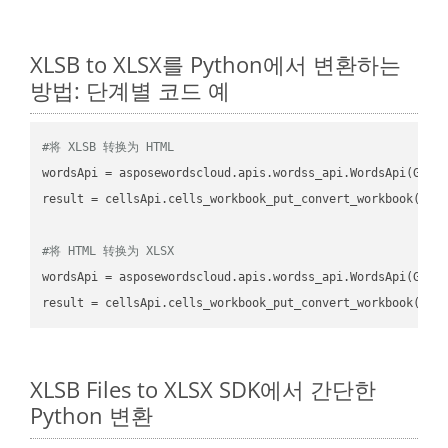
XLSB to XLSX를 Python에서 변환하는
방법: 단계별 코드 예
#将 XLSB 转换为 HTML
wordsApi
 = asposewordscloud.apis.wordss_api.WordsApi(GetC
result
 = cellsApi.cells_workbook_put_convert_workbook(fil
#将 HTML 转换为 XLSX
wordsApi
 = asposewordscloud.apis.wordss_api.WordsApi(GetC
result
 = cellsApi.cells_workbook_put_convert_workbook(fil
XLSB Files to XLSX SDK에서 간단한
Python 변환